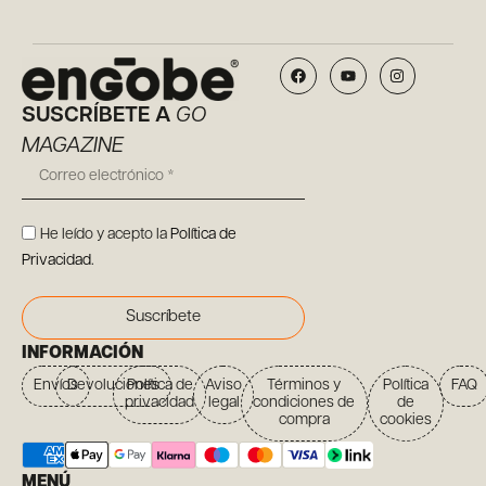
SUSCRÍBETE A
GO
MAGAZINE
He leído y acepto la
Política de
Privacidad
.
Suscríbete
INFORMACIÓN
Envíos
Devoluciones
Política de
Aviso
Términos y
Política
FAQ
privacidad
legal
condiciones de
de
compra
cookies
MENÚ