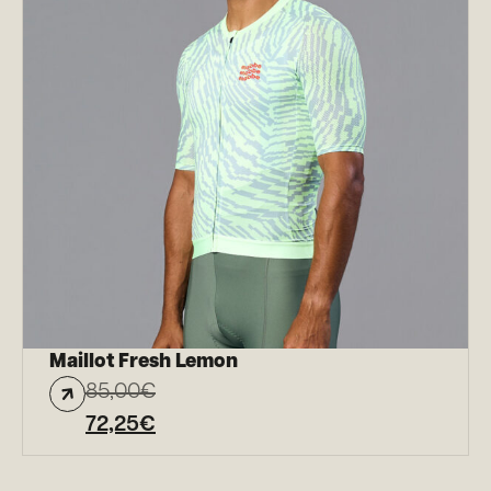
Maillot Fresh Lemon
85,00
€
72,25
€