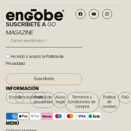
SUSCRÍBETE A
GO
MAGAZINE
He leído y acepto la
Política de
Privacidad
.
Suscríbete
INFORMACIÓN
Envíos
Devoluciones
Política de
Aviso
Términos y
Política
FAQ
privacidad
legal
condiciones de
de
compra
cookies
MENÚ