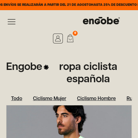
NVÍOS SE REALIZARÁN A PARTIR DEL 21 DE AGOSTO
HASTA 25% DE DESCUENTO DEL
0
Engobe
ropa ciclista
española
Todo
Ciclismo Mujer
Ciclismo Hombre
Runn