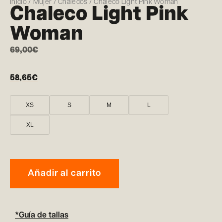
Inicio
/
Mujer
/
Chalecos
/ Chaleco Light Pink Woman
Chaleco Light Pink
Woman
69,00
€
58,65
€
XS
S
M
L
XL
Añadir al carrito
*Guía de tallas