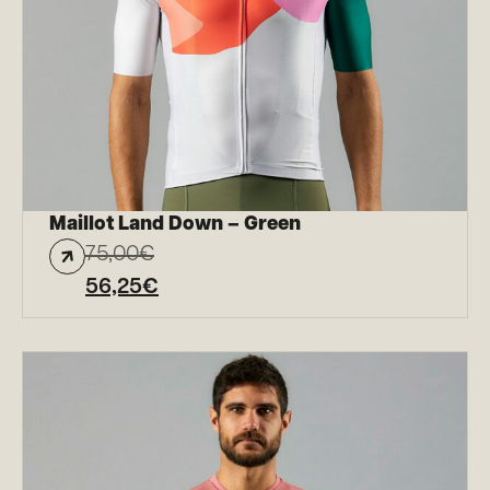
Maillot Land Down – Green
75,00
€
56,25
€