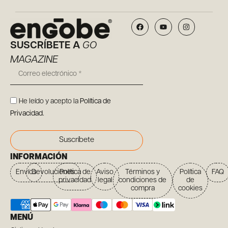
SUSCRÍBETE A
GO
MAGAZINE
He leído y acepto la
Política de
Privacidad
.
Suscríbete
INFORMACIÓN
Envíos
Devoluciones
Política de
Aviso
Términos y
Política
FAQ
privacidad
legal
condiciones de
de
compra
cookies
MENÚ