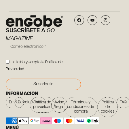
SUSCRÍBETE A
GO
MAGAZINE
He leído y acepto la
Política de
Privacidad
.
Suscríbete
INFORMACIÓN
Envíos
Devoluciones
Política de
Aviso
Términos y
Política
FAQ
privacidad
legal
condiciones de
de
compra
cookies
MENÚ