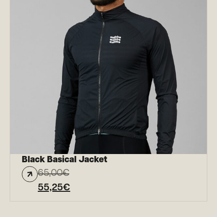
Black Basical Jacket
65,00
€
55,25
€