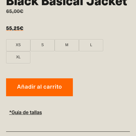
Black Basical Jacket
65,00
€
55,25
€
XS
S
M
L
XL
Añadir al carrito
*Guía de tallas