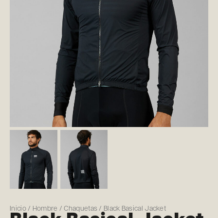
Inicio
/
Hombre
/
Chaquetas
/ Black Basical Jacket