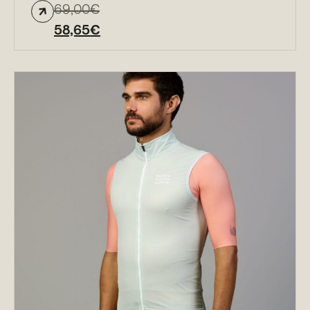
69,00
€
58,65
€