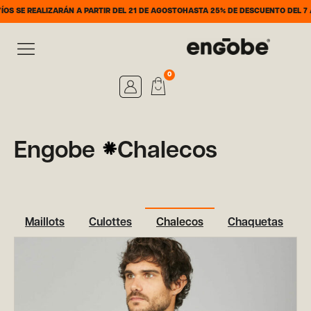
LIZARÁN A PARTIR DEL 21 DE AGOSTO
HASTA 25% DE DESCUENTO DEL 7 AL 31 DE 
0
Engobe
Chalecos
Maillots
Culottes
Chalecos
Chaquetas