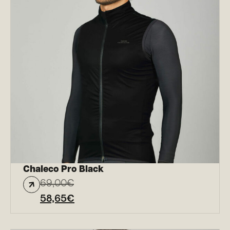
Chaleco Pro Black
69,00
€
58,65
€