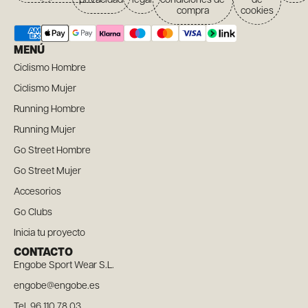
privacidad
legal
condiciones de
de
compra
cookies
MENÚ
Ciclismo Hombre
Ciclismo Mujer
Running Hombre
Running Mujer
Go Street Hombre
Go Street Mujer
Accesorios
Go Clubs
Inicia tu proyecto
CONTACTO
Engobe Sport Wear S.L.
engobe@engobe.es
Tel. 96 110 78 03