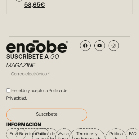
58,65
€
SUSCRÍBETE A
GO
MAGAZINE
He leído y acepto la
Política de
Privacidad
.
Suscríbete
INFORMACIÓN
Envíos
Devoluciones
Política de
Aviso
Términos y
Política
FAQ