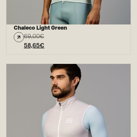
Chaleco Light Green
69,00
€
58,65
€