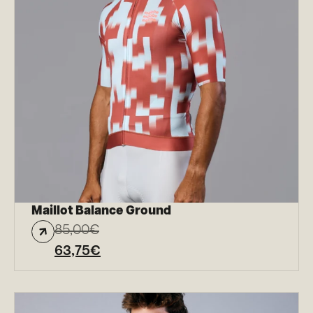
Maillot Balance Ground
85,00
€
63,75
€