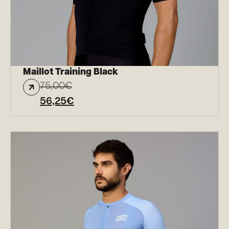
Maillot Training Black
75,00
€
56,25
€