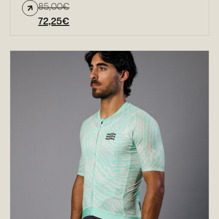
85,00
€
72,25
€