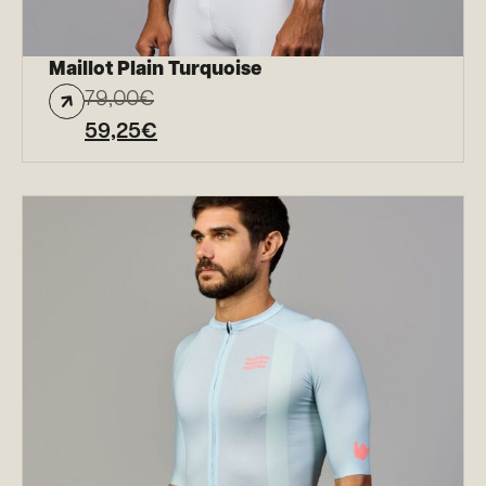
Maillot Plain Turquoise
79,00
€
59,25
€