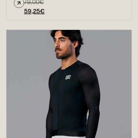
79,00
€
59,25
€