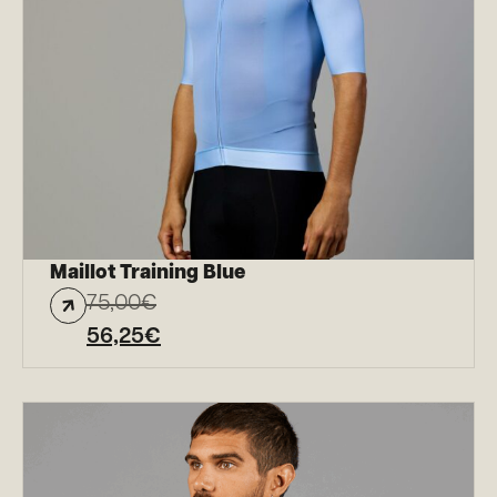
Maillot Training Blue
75,00
€
56,25
€