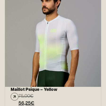
Maillot Psique – Yellow
75,00
€
56,25
€