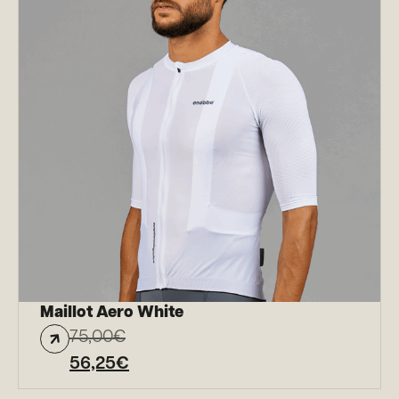
Maillot Aero White
75,00
€
56,25
€