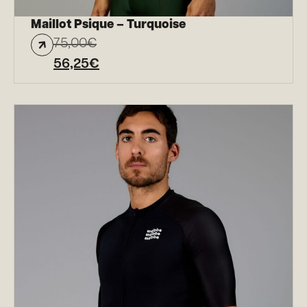
Maillot Psique – Turquoise
75,00
€
56,25
€