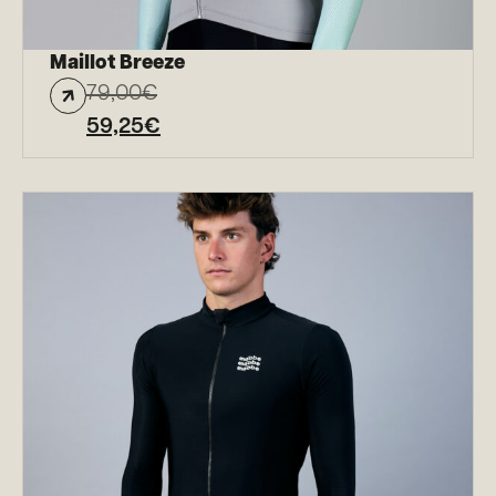
Maillot Breeze
79,00
€
59,25
€