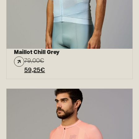
Maillot Chill Grey
79,00
€
59,25
€