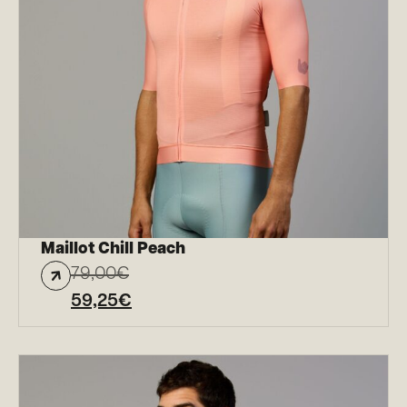
Maillot Chill Peach
79,00
€
59,25
€