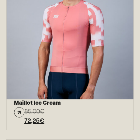
Maillot Ice Cream
85,00
€
72,25
€