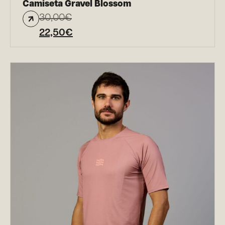
Camiseta Gravel Blossom
30,00
€
22,50
€