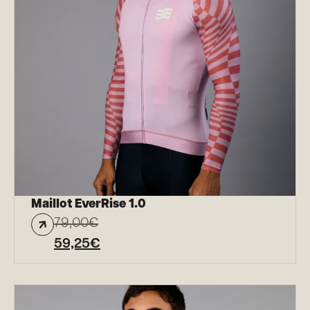
Maillot EverRise 1.0
79,00
€
59,25
€