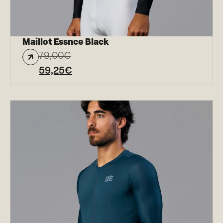
Maillot Essnce Black
79,00
€
59,25
€