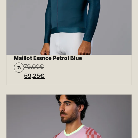
Maillot Essnce Petrol Blue
79,00
€
59,25
€