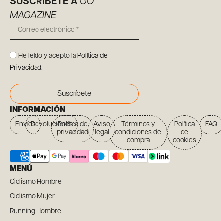
SUSCRÍBETE A
GO
MAGAZINE
He leído y acepto la
Política de
Privacidad
.
Suscríbete
INFORMACIÓN
Envíos
Devoluciones
Política de
Aviso
Términos y
Política
FAQ
privacidad
legal
condiciones de
de
compra
cookies
MENÚ
Ciclismo Hombre
Ciclismo Mujer
Running Hombre