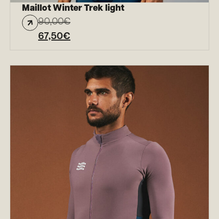
Maillot Winter Trek light
90,00
€
67,50
€