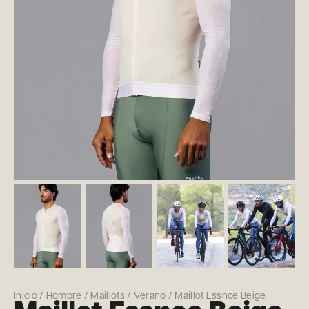
Inicio
/
Hombre
/
Maillots
/
Verano
/ Maillot Essnce Beige