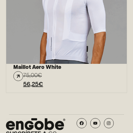
Maillot Aero White
75,00
€
56,25
€