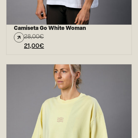
Camiseta Go White Woman
28,00
€
21,00
€