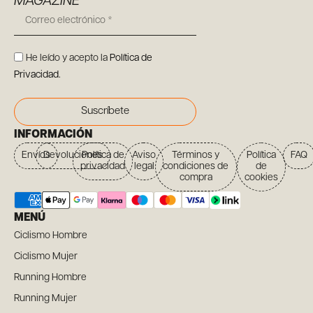
MAGAZINE
He leído y acepto la
Política de
Privacidad
.
Suscríbete
INFORMACIÓN
Envíos
Devoluciones
Política de
Aviso
Términos y
Política
FAQ
privacidad
legal
condiciones de
de
compra
cookies
MENÚ
Ciclismo Hombre
Ciclismo Mujer
Running Hombre
Running Mujer