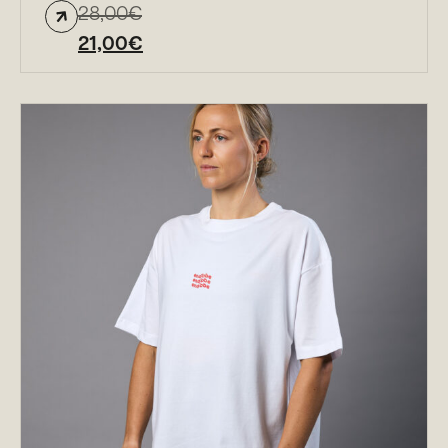
28,00
€
21,00
€