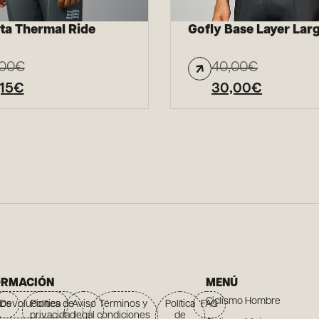
ta Thermal Ride
Gofly Base Layer Lar
,00
€
40,00
€
15
€
30,00
€
ORMACIÓN
MENÚ
Ciclismo Hombre
íos
Devoluciones
Política de
Aviso
Términos y
Política
FAQ
privacidad
legal
condiciones
de