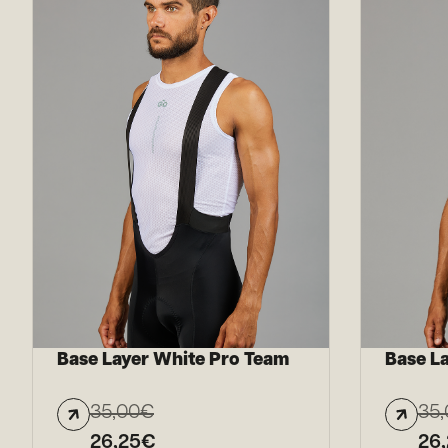
Base Layer White Pro Team
Base L
35,00
€
35,
26,25
€
26