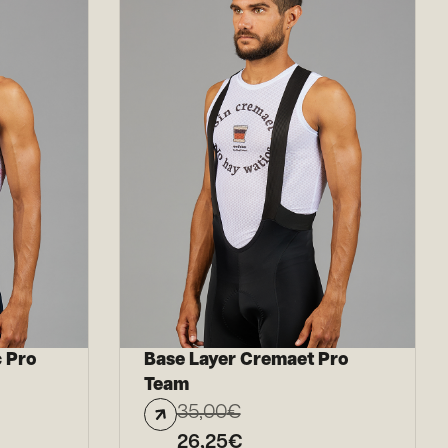
c Pro
Base Layer Cremaet Pro
Team
35,00
€
26,25
€