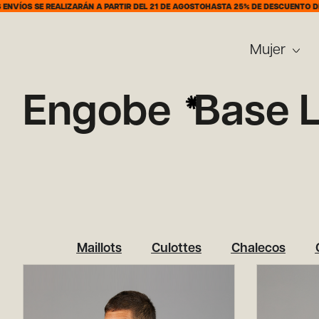
ÍOS SE REALIZARÁN A PARTIR DEL 21 DE AGOSTO
HASTA 25% DE DESCUENTO DEL 7
Mujer
Engobe
Base 
Maillots
Culottes
Chalecos