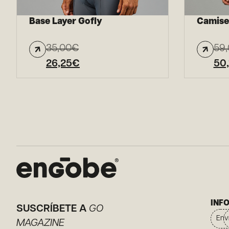
Base Layer Gofly
Camise
35,00
€
59
26,25
€
50,
INF
SUSCRÍBETE A
GO
Env
MAGAZINE