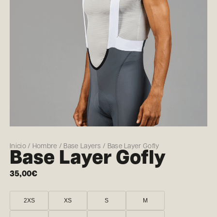
Inicio
/
Hombre
/
Base Layers
/ Base Layer Gofly
Base Layer Gofly
35,00
€
2XS
XS
S
M