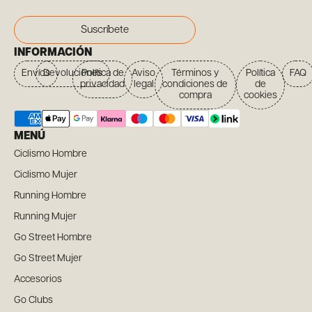
Suscríbete
INFORMACIÓN
Envíos
Devoluciones
Política de
Aviso
Términos y
Política
FAQ
privacidad
legal
condiciones de
de
compra
cookies
MENÚ
Ciclismo Hombre
Ciclismo Mujer
Running Hombre
Running Mujer
Go Street Hombre
Go Street Mujer
Accesorios
Go Clubs