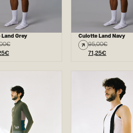
e Land Grey
Culotte Land Navy
,00
€
95,00
€
25
€
71,25
€