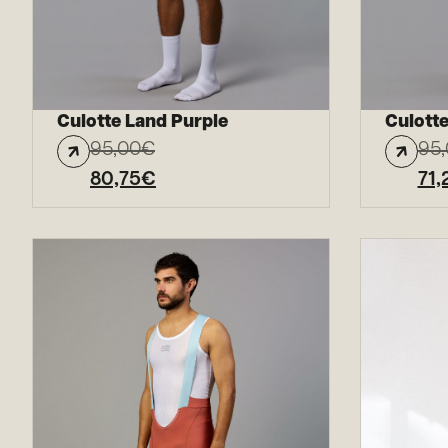
Culotte Land Purple
Culott
95,00
€
95
80,75
€
71,