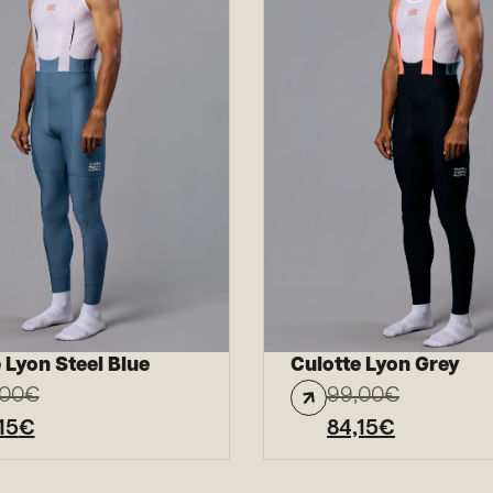
 Lyon Steel Blue
Culotte Lyon Grey
,00
€
99,00
€
15
€
84,15
€