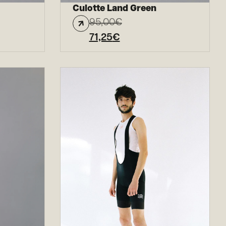
Culotte Land Green
95,00
€
71,25
€