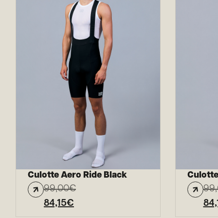
Culotte Aero Ride Black
Culotte
99,00
€
99
84,15
€
84,