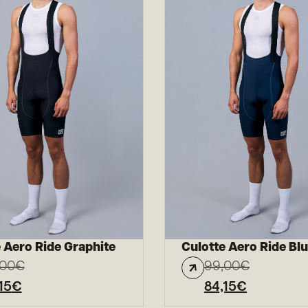
 Aero Ride Graphite
Culotte Aero Ride Bl
,00
€
99,00
€
15
€
84,15
€