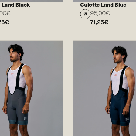
 Land Black
Culotte Land Blue
,00
€
95,00
€
25
€
71,25
€