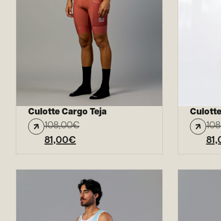
Culotte Cargo Teja
Culotte
108,00
€
108
81,00
€
81,