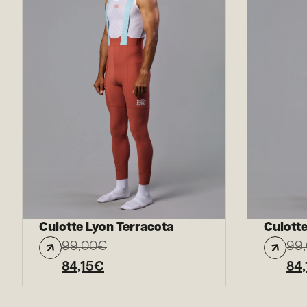
Culotte Lyon Terracota
Culotte
99,00
€
99
84,15
€
84,