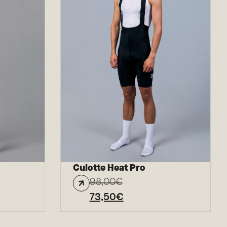
Culotte Heat Pro
98,00
€
73,50
€