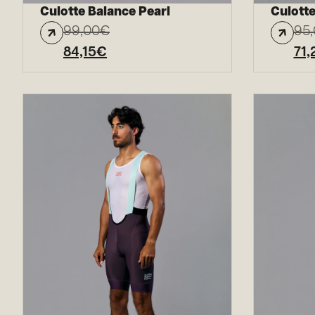
Culotte Balance Pearl
Culotte
99,00
€
95
84,15
€
71,