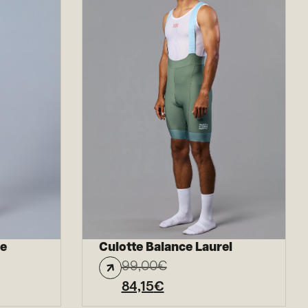
ue
Culotte Balance Laurel
99,00
€
84,15
€