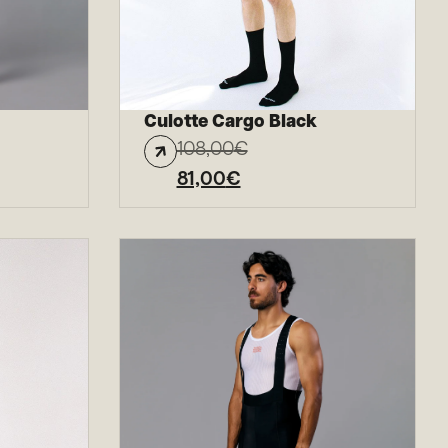
Culotte Cargo Black
108,00
€
81,00
€