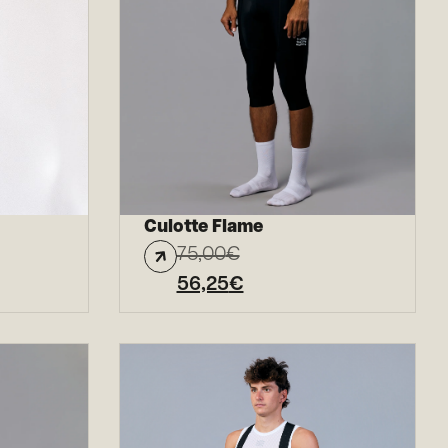
Culotte Flame
75,00
€
56,25
€