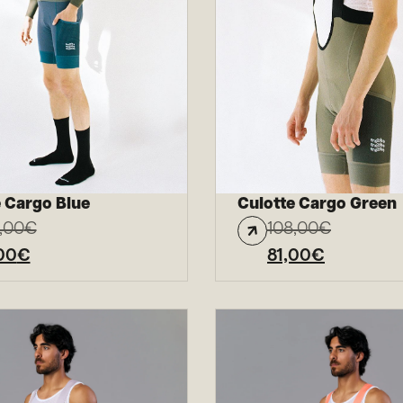
 Cargo Blue
Culotte Cargo Green
,00
€
108,00
€
00
€
81,00
€