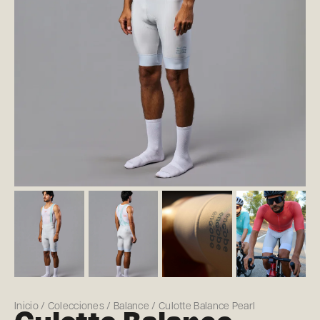
Inicio
/
Colecciones
/
Balance
/ Culotte Balance Pearl