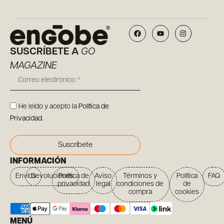
SUSCRÍBETE A
GO
MAGAZINE
He leído y acepto la
Política de
Privacidad
.
Suscríbete
INFORMACIÓN
Envíos
Devoluciones
Política de
Aviso
Términos y
Política
FAQ
privacidad
legal
condiciones de
de
compra
cookies
MENÚ