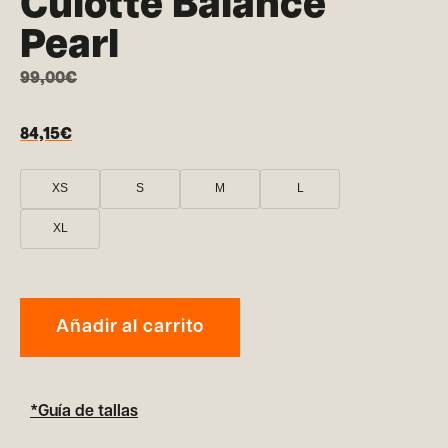
Culotte Balance
Pearl
99,00
€
84,15
€
XS
S
M
L
XL
Añadir al carrito
*Guía de tallas