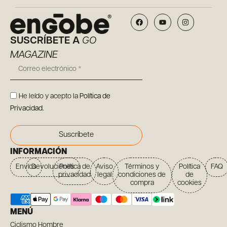
SUSCRÍBETE A
GO
MAGAZINE
He leído y acepto la
Política de
Privacidad
.
Suscríbete
INFORMACIÓN
Envíos
Devoluciones
Política de
Aviso
Términos y
Política
FAQ
privacidad
legal
condiciones de
de
compra
cookies
MENÚ
Ciclismo Hombre