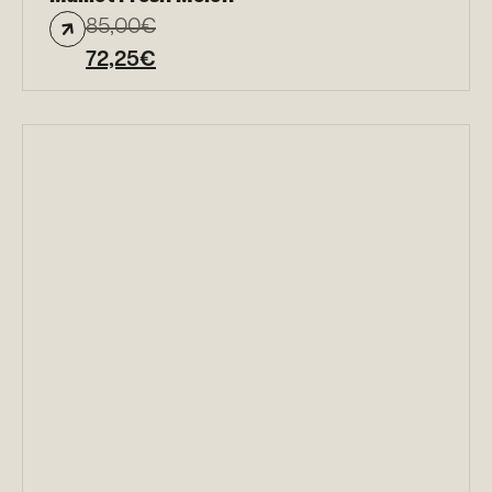
85,00
€
72,25
€