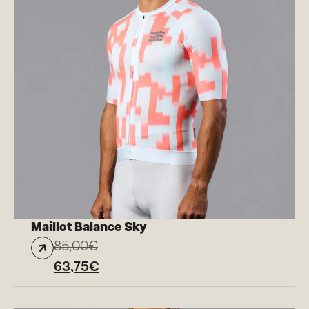
Maillot Balance Sky
85,00
€
63,75
€