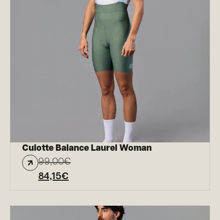
Culotte Balance Laurel Woman
99,00
€
84,15
€