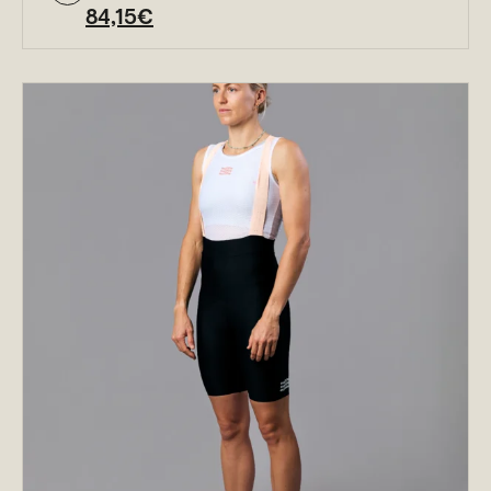
84,15
€