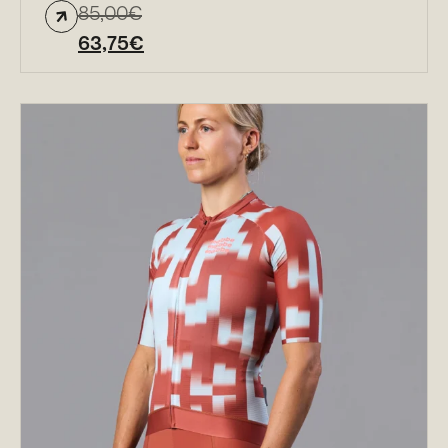
85,00
€
63,75
€