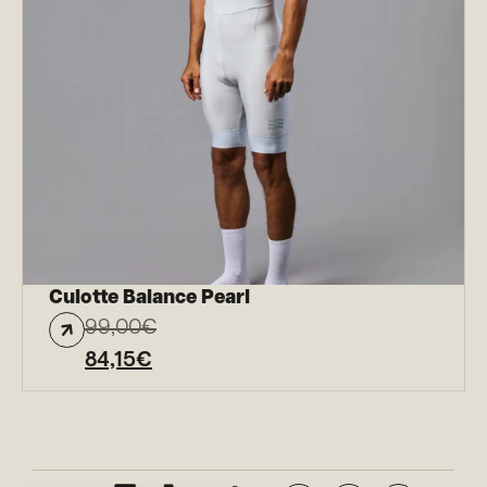
Culotte Balance Pearl
99,00
€
84,15
€