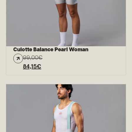
Culotte Balance Pearl Woman
99,00
€
84,15
€