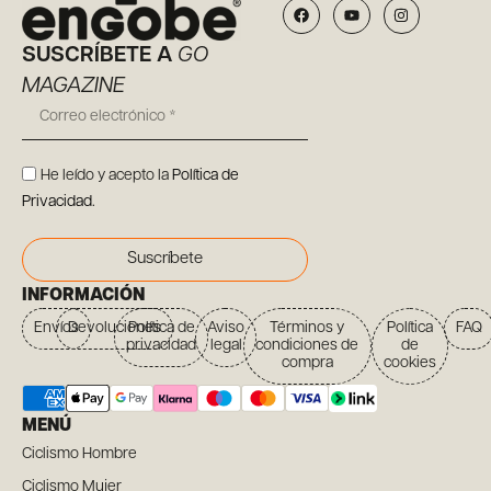
SUSCRÍBETE A
GO
MAGAZINE
He leído y acepto la
Política de
Privacidad
.
Suscríbete
INFORMACIÓN
Envíos
Devoluciones
Política de
Aviso
Términos y
Política
FAQ
privacidad
legal
condiciones de
de
compra
cookies
MENÚ
Ciclismo Hombre
Ciclismo Mujer