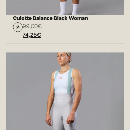
Culotte Balance Black Woman
99,00
€
74,25
€