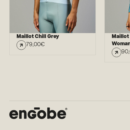
Maillot Chill Grey
Maillot
Woma
79,00
€
90