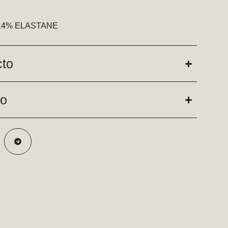
ES 14% ELASTANE
cto
do