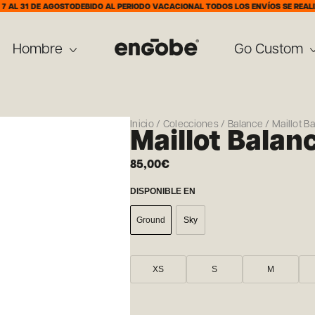
DE AGOSTO
DEBIDO AL PERIODO VACACIONAL TODOS LOS ENVÍOS SE REALIZARÁN A 
Hombre
Go Custom
Inicio
/
Colecciones
/
Balance
/ Maillot 
Maillot Bala
85,00
€
DISPONIBLE EN
Ground
Sky
XS
S
M