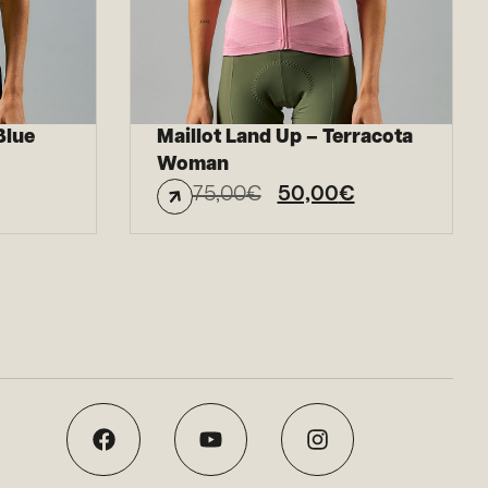
Blue
Maillot Land Up – Terracota
Woman
75,00
€
50,00
€