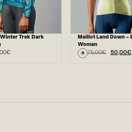
 Winter Trek Dark
Maillot Land Down – 
n
Woman
,00
€
75,00
€
50,00
€