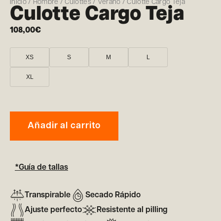
Inicio
/
Hombre
/
Culottes
/
Verano
/ Culotte Cargo Teja
Culotte Cargo Teja
108,00
€
XS
S
M
L
XL
Añadir al carrito
*Guía de tallas
Transpirable
Secado Rápido
Ajuste perfecto
Resistente al pilling