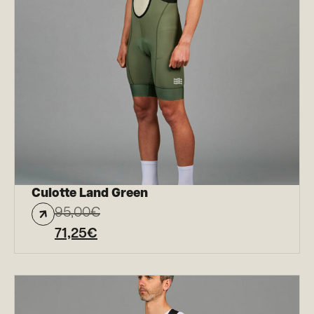
Culotte Land Green
95,00
€
71,25
€