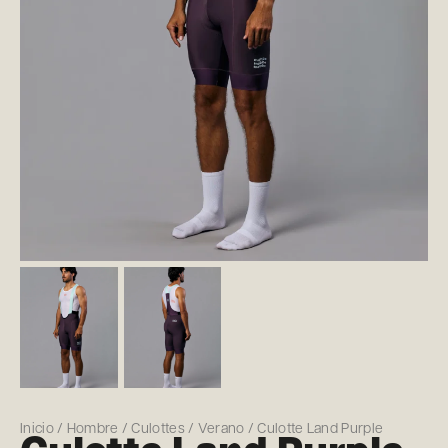
Inicio
/
Hombre
/
Culottes
/
Verano
/ Culotte Land Purple