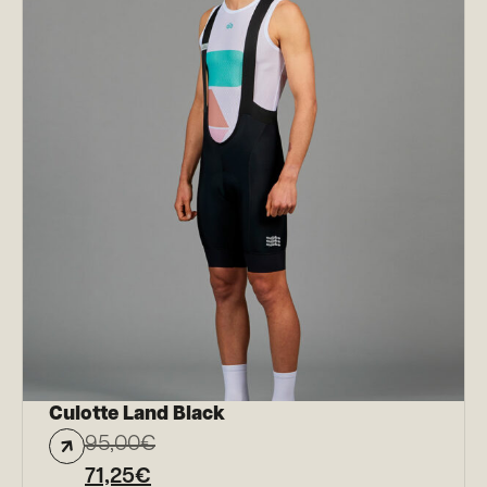
Culotte Land Black
95,00
€
71,25
€