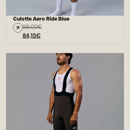
Culotte Aero Ride Blue
99,00
€
84,15
€