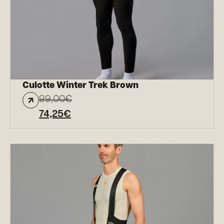
Culotte Winter Trek Brown
99,00
€
74,25
€