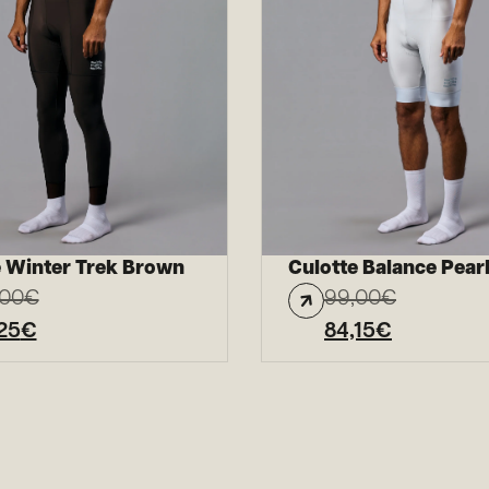
e Winter Trek Brown
Culotte Balance Pear
,00
€
99,00
€
25
€
84,15
€