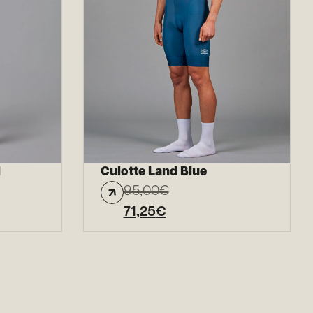
l
Culotte Land Blue
95,00
€
71,25
€