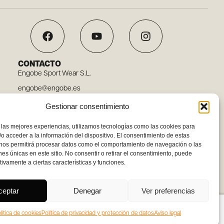
CONTACTO
Engobe Sport Wear S.L.
engobe@engobe.es
Tel. 96 110 78 03
Gestionar consentimiento
Carrer Embat, 12, 46119 Nàquera, Valencia
 las mejores experiencias, utilizamos tecnologías como las cookies para
o acceder a la información del dispositivo. El consentimiento de estas
 nos permitirá procesar datos como el comportamiento de navegación o las
ones únicas en este sitio. No consentir o retirar el consentimiento, puede
tivamente a ciertas características y funciones.
ceptar
Denegar
Ver preferencias
lítica de cookies
Política de privacidad y protección de datos
Aviso legal