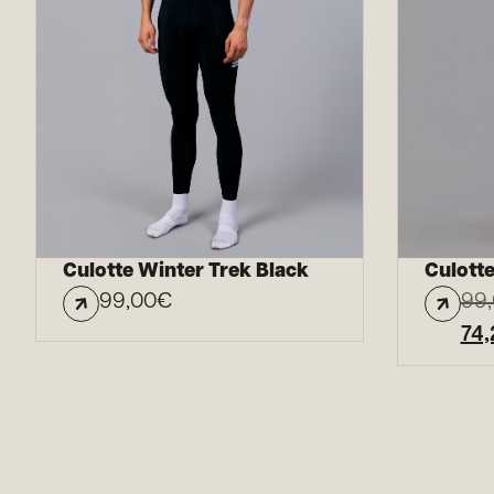
Culotte Winter Trek Black
Culott
99,00
€
99
74,