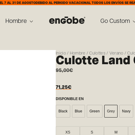
31 DE AGOSTO
DEBIDO AL PERIODO VACACIONAL TODOS LOS ENVÍOS SE REALIZARÁN
Hombre
Go Custom
Inicio
/
Hombre
/
Culottes
/
Verano
/ Cul
Culotte Land
95,00
€
71,25
€
DISPONIBLE EN
Black
Blue
Green
Grey
Navy
XS
S
M