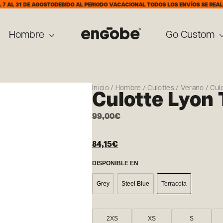
 DE AGOSTO
DEBIDO AL PERIODO VACACIONAL TODOS LOS ENVÍOS SE REALIZARÁN A
Hombre
Go Custom
Inicio
/
Hombre
/
Culottes
/
Verano
/ Cul
Culotte Lyon 
99,00
€
84,15
€
DISPONIBLE EN
Grey
Steel Blue
Terracota
2XS
XS
S