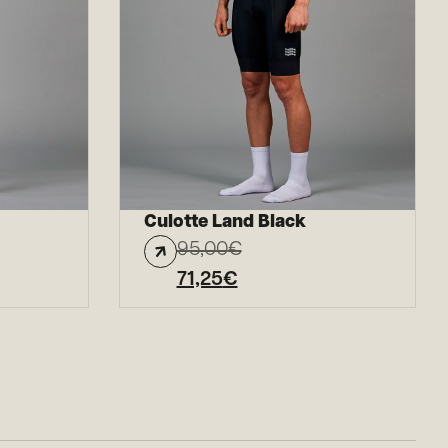
Culotte Land Black
95,00
€
71,25
€