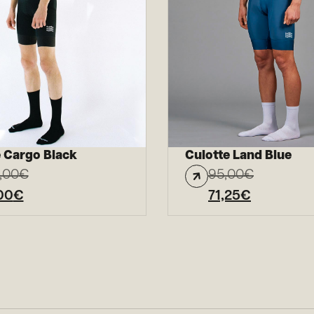
e Cargo Black
Culotte Land Blue
,00
€
95,00
€
00
€
71,25
€