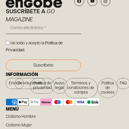
SUSCRÍBETE A
GO
MAGAZINE
He leído y acepto la
Política de
Privacidad
.
Suscríbete
INFORMACIÓN
Envíos
Devoluciones
Política de
Aviso
Términos y
Política
FAQ
privacidad
legal
condiciones de
de
compra
cookies
MENÚ
Ciclismo Hombre
Ciclismo Mujer