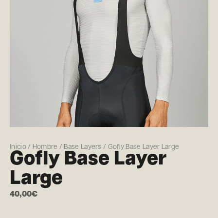
Inicio
/
Hombre
/
Base Layers
/ Gofly Base Layer Large
Gofly Base Layer
Large
40,00
€