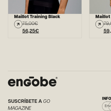
Maillot Training Black
Maillot
75,00
€
79,
56,25
€
59
INF
SUSCRÍBETE A
GO
Env
MAGAZINE