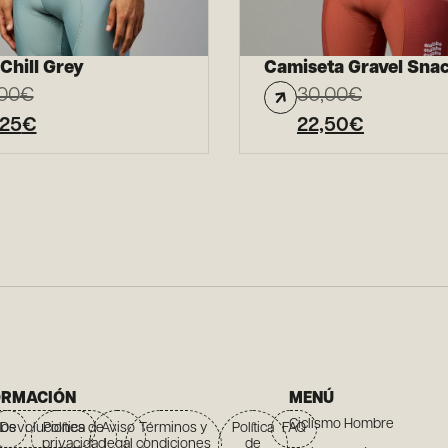
 Chill Grey
Camiseta Gravel Sna
00
€
30,00
€
,25
€
22,50
€
ORMACIÓN
MENÚ
Ciclismo Hombre
íos
Devoluciones
Política de
Aviso
Términos y
Política
FAQ
privacidad
legal
condiciones
de