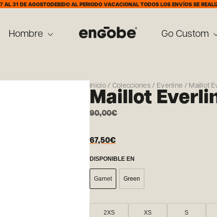
DE AGOSTO
DEBIDO AL PERIODO VACACIONAL TODOS LOS ENVÍOS SE REALIZARÁN A 
Hombre
Go Custom
Inicio
/
Colecciones
/
Everline
/ Maillot E
Maillot Everl
90,00
€
67,50
€
DISPONIBLE EN
Garnet
Green
2XS
XS
S