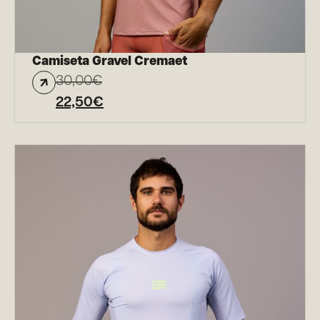
Camiseta Gravel Cremaet
30,00
€
22,50
€