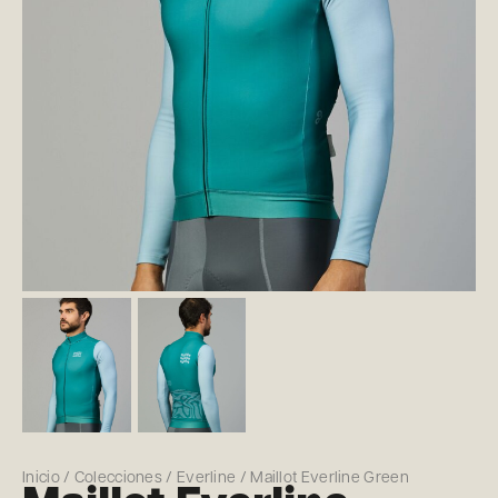
Inicio
/
Colecciones
/
Everline
/ Maillot Everline Green