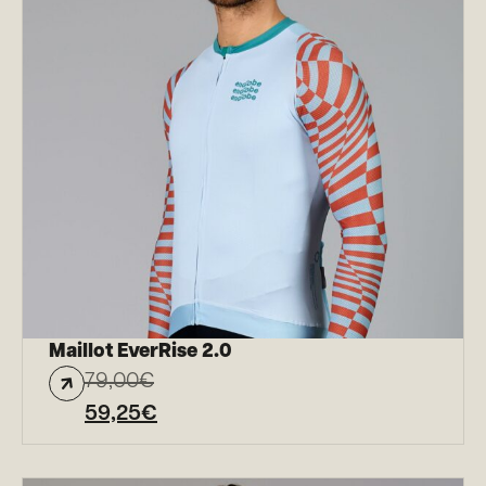
Maillot EverRise 2.0
79,00
€
59,25
€