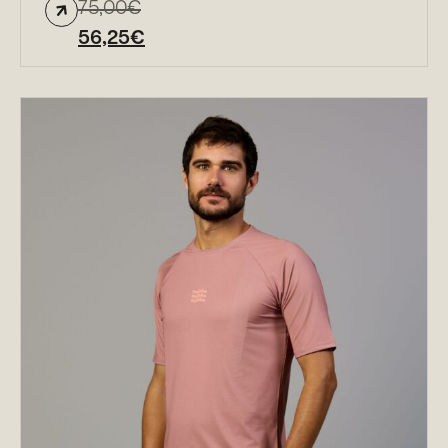
75,00
€
56,25
€