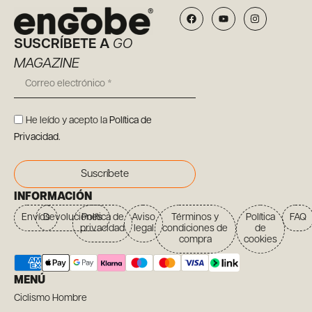
SUSCRÍBETE A
GO
MAGAZINE
He leído y acepto la
Política de
Privacidad
.
Suscríbete
INFORMACIÓN
Envíos
Devoluciones
Política de
Aviso
Términos y
Política
FAQ
privacidad
legal
condiciones de
de
compra
cookies
MENÚ
Ciclismo Hombre