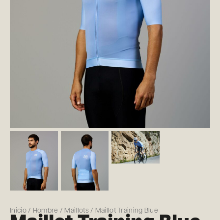
Inicio
/
Hombre
/
Maillots
/ Maillot Training Blue