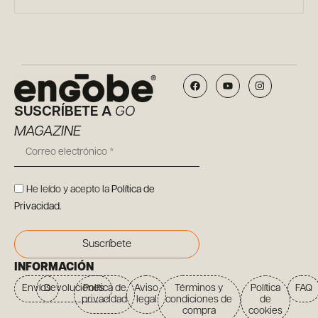
SUSCRÍBETE A
GO
MAGAZINE
He leído y acepto la
Política de
Privacidad
.
Suscríbete
INFORMACIÓN
Envíos
Devoluciones
Política de
Aviso
Términos y
Política
FAQ
privacidad
legal
condiciones de
de
compra
cookies