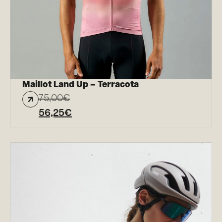
Maillot Land Up – Terracota
75,00
€
56,25
€