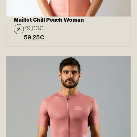
Maillot Chill Peach Woman
79,00
€
59,25
€