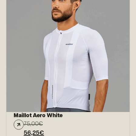
Maillot Aero White
75,00
€
56,25
€