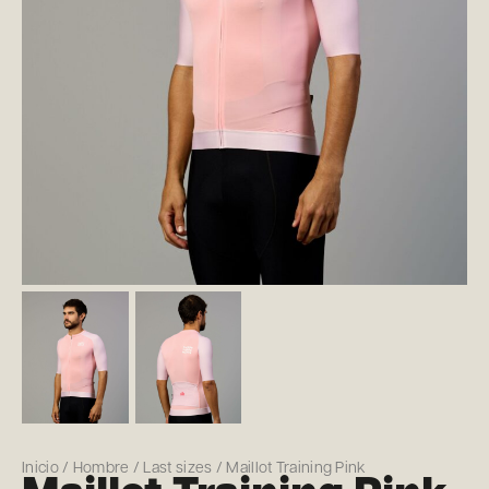
Inicio
/
Hombre
/
Last sizes
/ Maillot Training Pink