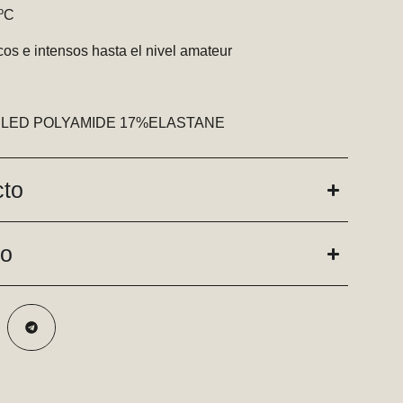
5ºC
os e intensos hasta el nivel amateur
ECYCLED POLYAMIDE 17%ELASTANE
cto
do