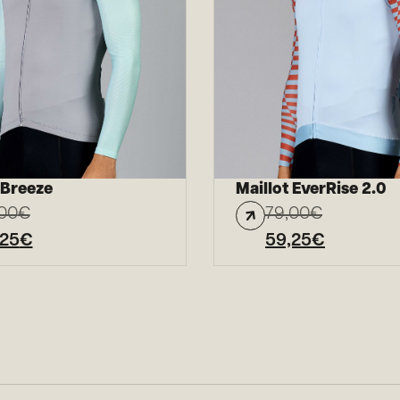
 Breeze
Maillot EverRise 2.0
00
€
79,00
€
,25
€
59,25
€