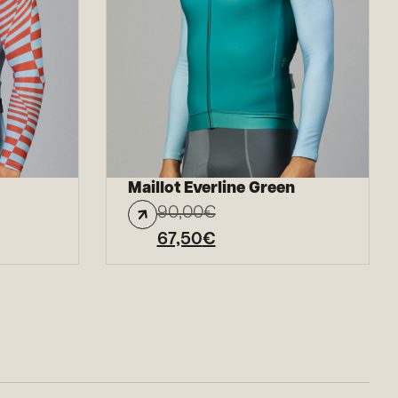
Maillot Everline Green
90,00
€
67,50
€