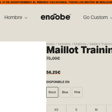
AGOSTO
DEBIDO AL PERIODO VACACIONAL TODOS LOS ENVÍOS SE REALIZARÁN A PAR
Hombre
Go Custom
Inicio
/
Hombre
/
Maillots
/ Maillot Traini
Maillot Traini
75,00
€
56,25
€
DISPONIBLE EN
Black
Blue
Pink
XS
S
M