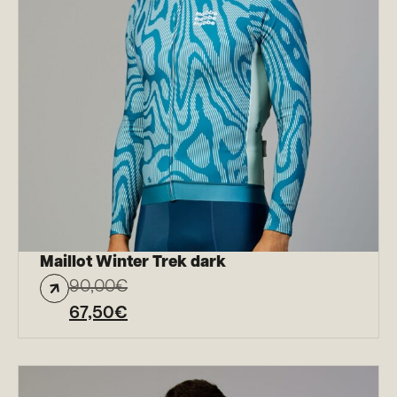
Maillot Winter Trek dark
90,00
€
67,50
€