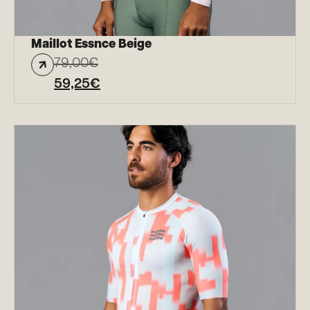
Maillot Essnce Beige
79,00
€
59,25
€