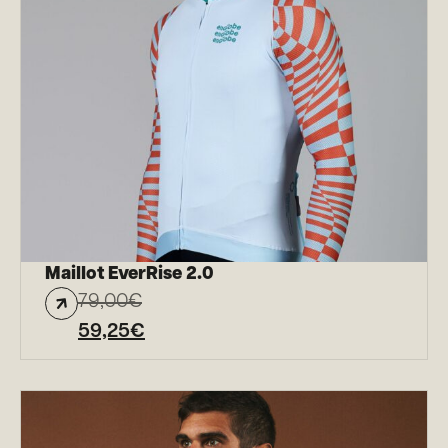
Maillot EverRise 2.0
79,00
€
59,25
€