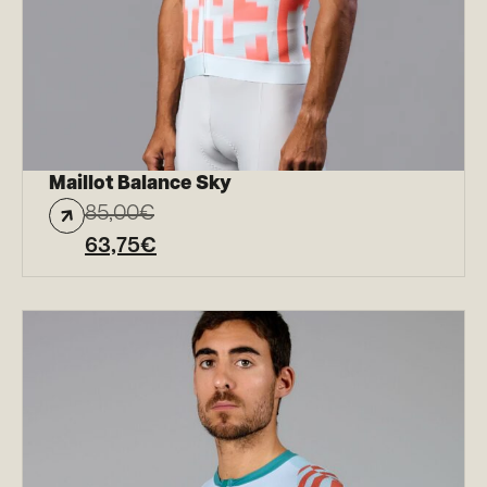
Maillot Balance Sky
85,00
€
63,75
€