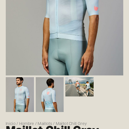
Inicio
/
Hombre
/
Maillots
/ Maillot Chill Grey