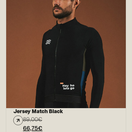
Jersey Match Black
89,00
€
66,75
€