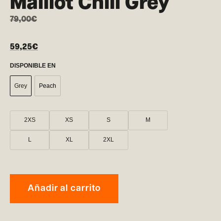
Maillot Chill Grey
79,00
€
59,25
€
DISPONIBLE EN
Grey
Peach
2XS
XS
S
M
L
XL
2XL
Añadir al carrito