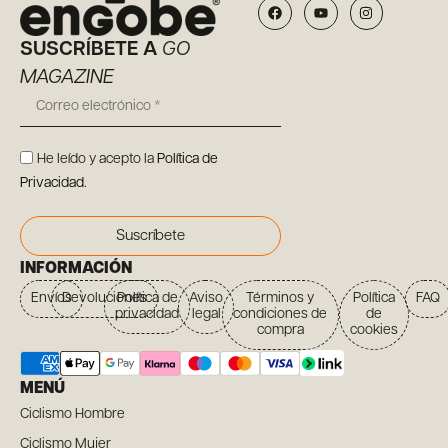
SUSCRÍBETE A
GO
MAGAZINE
He leído y acepto la
Política de
Privacidad
.
Suscríbete
INFORMACIÓN
Envíos
Devoluciones
Política de
Aviso
Términos y
Política
FAQ
privacidad
legal
condiciones de
de
compra
cookies
MENÚ
Ciclismo Hombre
Ciclismo Mujer