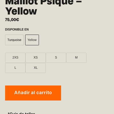
Maillot Psique –
Yellow
75,00
€
DISPONIBLE EN
Turquoise
Yellow
2XS
XS
S
M
L
XL
Añadir al carrito