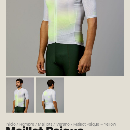
Inicio
/
Hombre
/
Maillots
/
Verano
/ Maillot Psique – Yellow