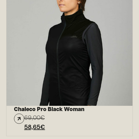
Chaleco Pro Black Woman
69,00
€
58,65
€