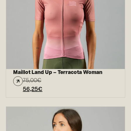
Maillot Land Up – Terracota Woman
75,00
€
56,25
€