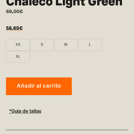
Chaleco Light Green
69,00
€
58,65
€
XS
S
M
L
XL
Añadir al carrito
*Guía de tallas