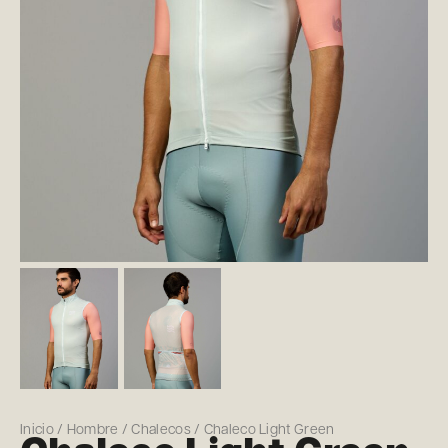
Inicio
/
Hombre
/
Chalecos
/ Chaleco Light Green