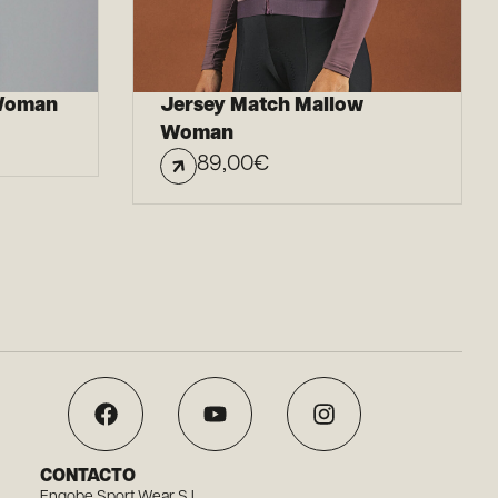
 Woman
Jersey Match Mallow
Woman
89,00
€
CONTACTO
Engobe Sport Wear S.L.