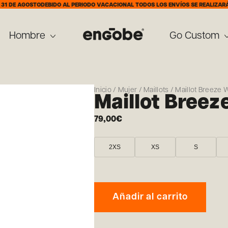
GOSTO
DEBIDO AL PERIODO VACACIONAL TODOS LOS ENVÍOS SE REALIZARÁN A PART
Hombre
Go Custom
Inicio
/
Mujer
/
Maillots
/ Maillot Breeze
Maillot Bree
79,00
€
2XS
XS
S
Añadir al carrito