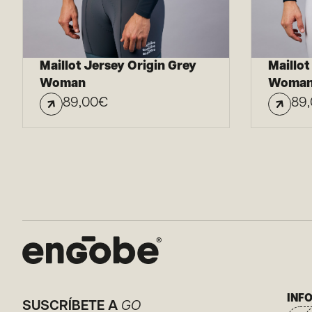
Maillot Jersey Origin Grey
Maillot
Woman
Woma
89,00
€
89
INF
SUSCRÍBETE A
GO