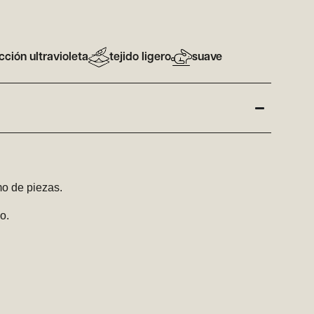
cción ultravioleta
tejido ligero
suave
o de piezas.
o.