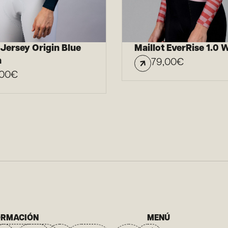
 Jersey Origin Blue
Maillot EverRise 1.0
n
79,00
€
,00
€
ORMACIÓN
MENÚ