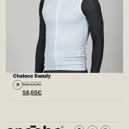
Chaleco Swady
69,00
€
58,65
€