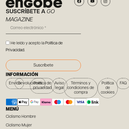
SUSCRÍBETE A
GO
MAGAZINE
He leído y acepto la
Política de
Privacidad
.
Suscríbete
INFORMACIÓN
Envíos
Devoluciones
Política de
Aviso
Términos y
Política
FAQ
privacidad
legal
condiciones de
de
compra
cookies
MENÚ
Ciclismo Hombre
Ciclismo Mujer