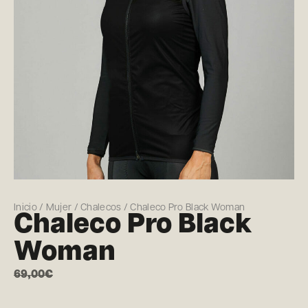
Inicio
/
Mujer
/
Chalecos
/ Chaleco Pro Black Woman
Chaleco Pro Black
Woman
69,00
€