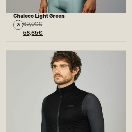
Chaleco Light Green
69,00
€
58,65
€