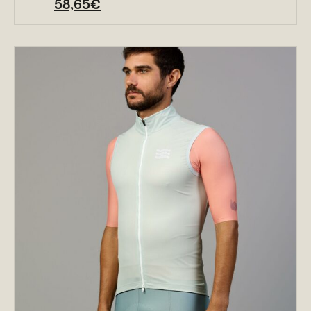
58,65
€