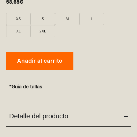
58,65
€
XS
S
M
L
XL
2XL
Añadir al carrito
*Guía de tallas
Detalle del producto