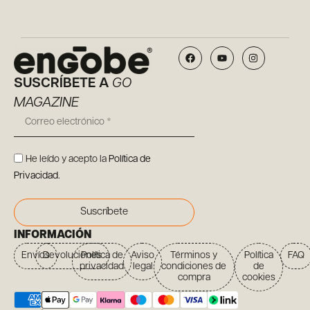
SUSCRÍBETE A
GO
MAGAZINE
He leído y acepto la
Política de
Privacidad
.
Suscríbete
INFORMACIÓN
Envíos
Devoluciones
Política de
Aviso
Términos y
Política
FAQ
privacidad
legal
condiciones de
de
compra
cookies