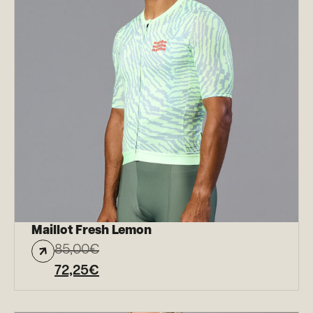
Maillot Fresh Lemon
85,00
€
72,25
€