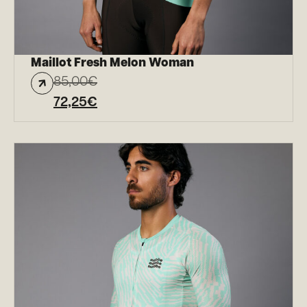
Maillot Fresh Melon Woman
85,00
€
72,25
€