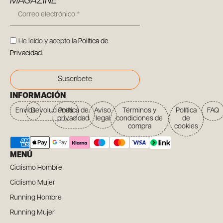
MAGAZINE
He leído y acepto la
Política de
Privacidad
.
Suscríbete
INFORMACIÓN
Envíos
Devoluciones
Política de
Aviso
Términos y
Política
FAQ
privacidad
legal
condiciones de
de
compra
cookies
MENÚ
Ciclismo Hombre
Ciclismo Mujer
Running Hombre
Running Mujer