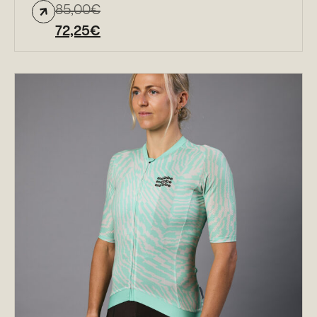
85,00
€
72,25
€