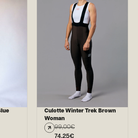
Blue
Culotte Winter Trek Brown
Woman
99,00
€
74,25
€