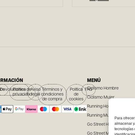
ORMACIÓN
MENÚ
Ciclismo Hombre
íos
Devoluciones
Política de
Aviso
Términos y
Política
FAQ
privacidad
legal
condiciones
de
Ciclismo Mujer
de compra
cookies
Running Hombre
Running Mujer
Para ofrecer
almacenar y/
Go Street Hombre
tecnologías
Go Street Mujer
identificaci