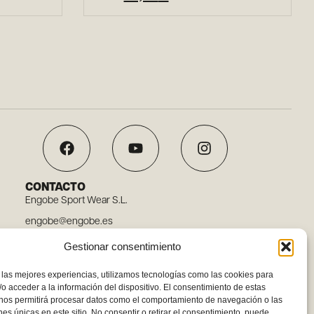
CONTACTO
Engobe Sport Wear S.L.
engobe@engobe.es
Tel. 96 110 78 03
Gestionar consentimiento
Carrer Embat, 12, 46119 Nàquera, Valencia
 las mejores experiencias, utilizamos tecnologías como las cookies para
o acceder a la información del dispositivo. El consentimiento de estas
 nos permitirá procesar datos como el comportamiento de navegación o las
ones únicas en este sitio. No consentir o retirar el consentimiento, puede