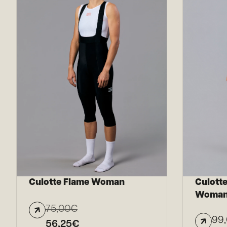
Culotte Flame Woman
Culotte
Woma
75,00
€
99
56,25
€