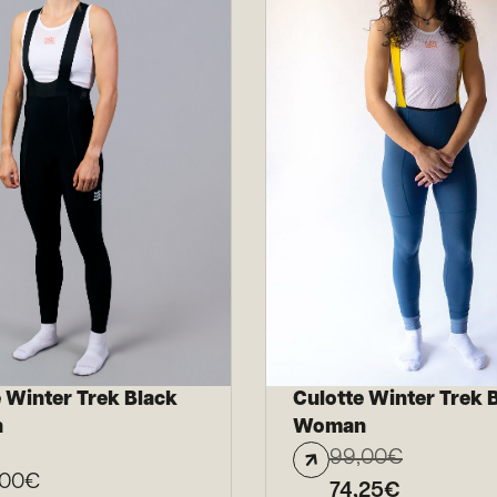
 Winter Trek Black
Culotte Winter Trek 
n
Woman
99,00
€
,00
€
74,25
€