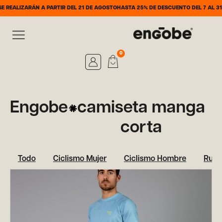
ARÁN A PARTIR DEL 21 DE AGOSTO
HASTA 25% DE DESCUENTO DEL 7 AL 31 DE AGO
0
Engobe
camiseta manga
corta
Todo
Ciclismo Mujer
Ciclismo Hombre
Runn