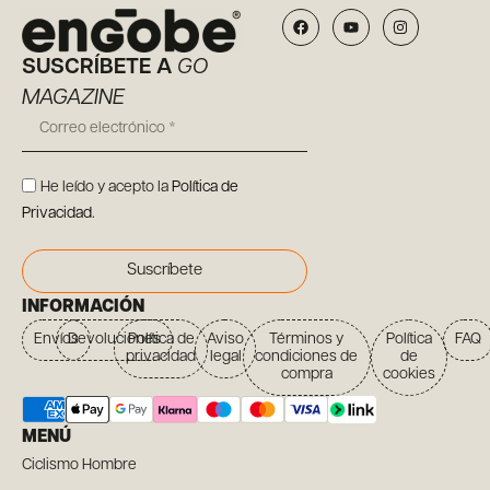
SUSCRÍBETE A
GO
MAGAZINE
He leído y acepto la
Política de
Privacidad
.
Suscríbete
INFORMACIÓN
Envíos
Devoluciones
Política de
Aviso
Términos y
Política
FAQ
privacidad
legal
condiciones de
de
compra
cookies
MENÚ
Ciclismo Hombre