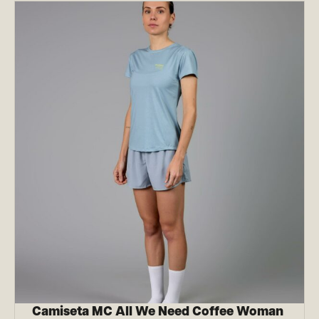
Camiseta MC All We Need Coffee Woman