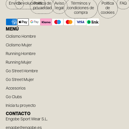
Envíos
Devoluciones
Política de
Aviso
Términos y
Política
FAQ
privacidad
legal
condiciones de
de
compra
cookies
MENÚ
Ciclismo Hombre
Ciclismo Mujer
Running Hombre
Running Mujer
Go Street Hombre
Go Street Mujer
Accesorios
Go Clubs
Inicia tu proyecto
CONTACTO
Engobe Sport Wear S.L.
engobe@engobe.es