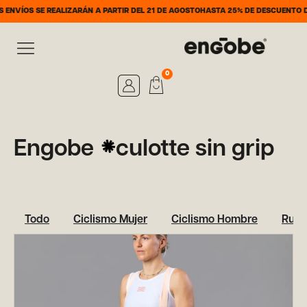
NVÍOS SE REALIZARÁN A PARTIR DEL 21 DE AGOSTO
HASTA 25% DE DESCUENTO DEL
0
Engobe
culotte sin grip
Todo
Ciclismo Mujer
Ciclismo Hombre
Runn