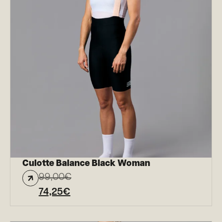
Culotte Balance Black Woman
99,00
€
74,25
€