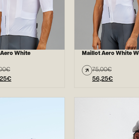
 Aero White
Maillot Aero White 
00
€
75,00
€
,25
€
56,25
€