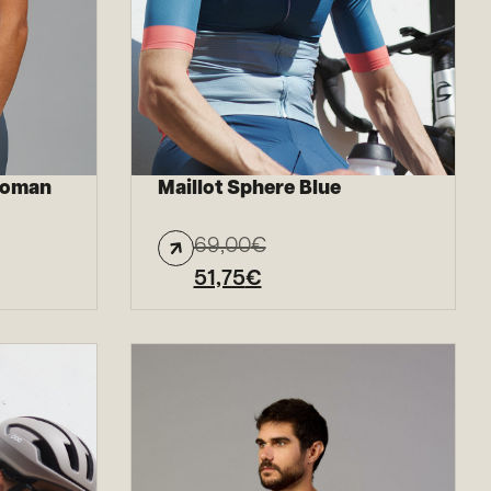
Woman
Maillot Sphere Blue
69,00
€
51,75
€