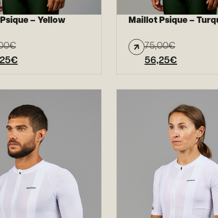
 Psique – Yellow
Maillot Psique – Turq
00
€
75,00
€
,25
€
56,25
€