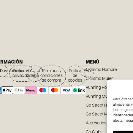
ORMACIÓN
MENÚ
Ciclismo Hombre
íos
Devoluciones
Política de
Aviso
Términos y
Política
FAQ
privacidad
legal
condiciones
de
Ciclismo Mujer
de compra
cookies
Running Hombre
Running Mujer
Para ofrecer
almacenar y/
Go Street Hombre
tecnologías
Go Street Mujer
identificaci
afectar nega
Accesorios
Go Clubs