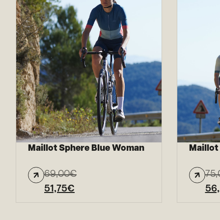
Maillot Sphere Blue Woman
Maillot
69,00
€
75,
51,75
€
56