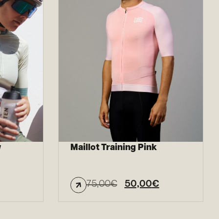
w
Maillot Training Pink
75,00
€
50,00
€