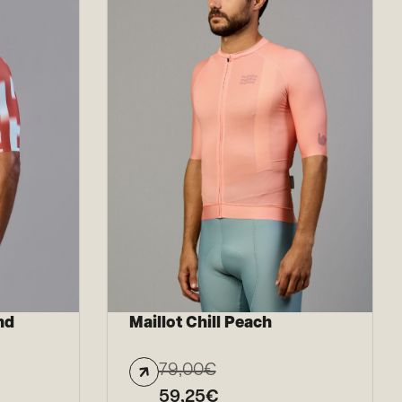
nd
Maillot Chill Peach
79,00
€
59,25
€