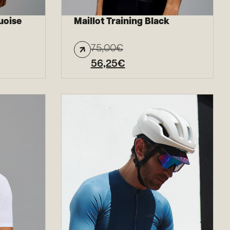
uoise
Maillot Training Black
75,00
€
56,25
€