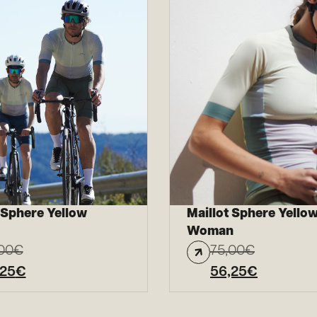
 Sphere Yellow
Maillot Sphere Yello
Woman
00
€
75,00
€
,25
€
56,25
€