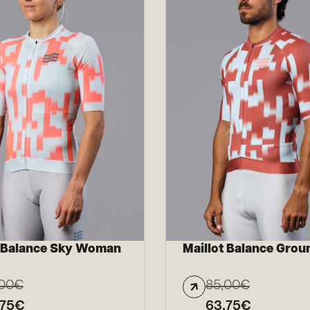
t Balance Sky Woman
Maillot Balance Grou
00
€
85,00
€
,75
€
63,75
€