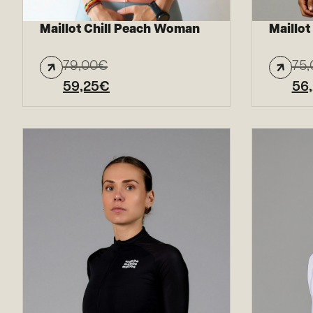
Maillot Chill Peach Woman
Maillot
79,00
€
75,
59,25
€
56