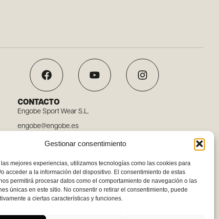
CONTACTO
Engobe Sport Wear S.L.
engobe@engobe.es
Tel. 96 110 78 03
Gestionar consentimiento
Carrer Embat, 12, 46119 Nàquera, Valencia
 las mejores experiencias, utilizamos tecnologías como las cookies para
o acceder a la información del dispositivo. El consentimiento de estas
 nos permitirá procesar datos como el comportamiento de navegación o las
ones únicas en este sitio. No consentir o retirar el consentimiento, puede
tivamente a ciertas características y funciones.