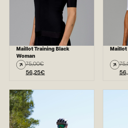
Maillot Training Black
Maillot
Woman
75,00
€
75,
56,25
€
56