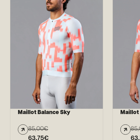
Maillot Balance Sky
Maillo
85,00
€
85,
63,75
€
63