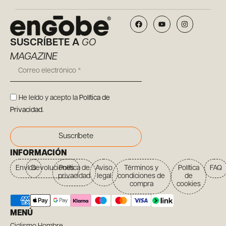
SUSCRÍBETE A
GO
MAGAZINE
He leído y acepto la
Política de
Privacidad
.
Suscríbete
INFORMACIÓN
Envíos
Devoluciones
Política de
Aviso
Términos y
Política
FAQ
privacidad
legal
condiciones de
de
compra
cookies
MENÚ