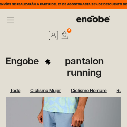
ÍOS SE REALIZARÁN A PARTIR DEL 21 DE AGOSTO
HASTA 25% DE DESCUENTO DEL 7
0
Engobe
pantalon
running
Todo
Ciclismo Mujer
Ciclismo Hombre
Runn