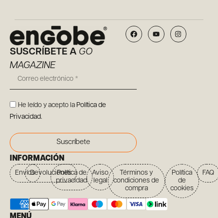
SUSCRÍBETE A
GO
MAGAZINE
He leído y acepto la
Política de
Privacidad
.
Suscríbete
INFORMACIÓN
Envíos
Devoluciones
Política de
Aviso
Términos y
Política
FAQ
privacidad
legal
condiciones de
de
compra
cookies
MENÚ