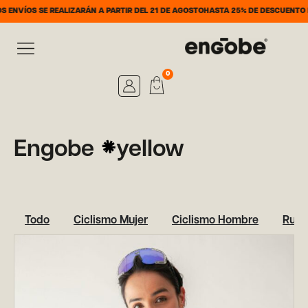
NVÍOS SE REALIZARÁN A PARTIR DEL 21 DE AGOSTO
HASTA 25% DE DESCUENTO DEL
0
Engobe
yellow
Todo
Ciclismo Mujer
Ciclismo Hombre
Runn