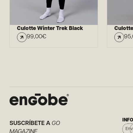
Culotte Winter Trek Black
Culotte
99,00
€
95
INF
SUSCRÍBETE A
GO
Env
MAGAZINE