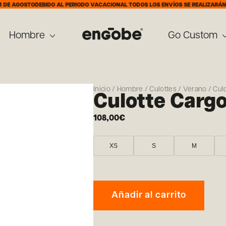
STO
DEBIDO AL PERIODO VACACIONAL TODOS LOS ENVÍOS SE REALIZARÁN A PARTIR
Hombre
Go Custom
Inicio
/
Hombre
/
Culottes
/
Verano
/ Cul
Culotte Carg
108,00
€
XS
S
M
Añadir al carrito