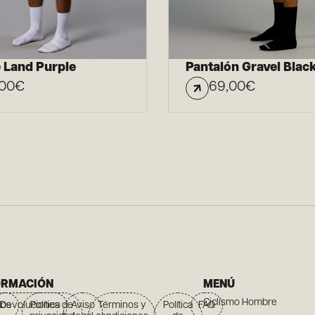
 Land Purple
Pantalón Gravel Blac
,00
€
69,00
€
ORMACIÓN
MENÚ
Ciclismo Hombre
íos
Devoluciones
Política de
Aviso
Términos y
Política
FAQ