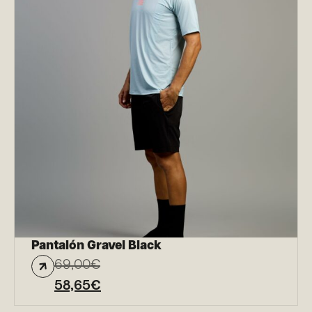
Pantalón Gravel Black
69,00
€
58,65
€