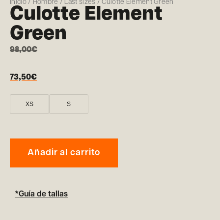
Inicio
/
Hombre
/
Last sizes
/ Culotte Element Green
Culotte Element
Green
98,00
€
73,50
€
XS
S
Añadir al carrito
*Guía de tallas