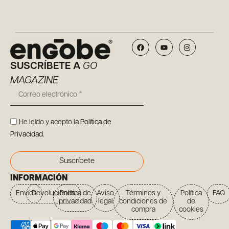
SUSCRÍBETE A
GO
MAGAZINE
He leído y acepto la
Política de
Privacidad
.
Suscríbete
INFORMACIÓN
Envíos
Devoluciones
Política de
Aviso
Términos y
Política
FAQ
privacidad
legal
condiciones de
de
compra
cookies