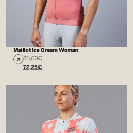
Maillot Ice Cream Woman
85,00
€
72,25
€