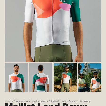
Inicio
/
Hombre
/
Last sizes
/ Maillot Land Down – Green