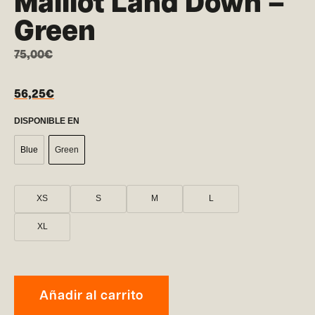
Maillot Land Down –
Green
75,00
€
56,25
€
DISPONIBLE EN
Blue
Green
XS
S
M
L
XL
Añadir al carrito