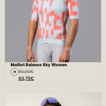
Maillot Balance Sky Woman
85,00
€
63,75
€