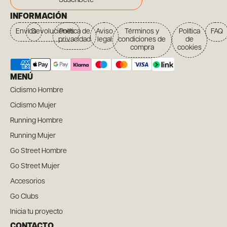
Suscríbete
INFORMACIÓN
Envíos
Devoluciones
Política de
Aviso
Términos y
Política
FAQ
privacidad
legal
condiciones de
de
compra
cookies
MENÚ
Ciclismo Hombre
Ciclismo Mujer
Running Hombre
Running Mujer
Go Street Hombre
Go Street Mujer
Accesorios
Go Clubs
Inicia tu proyecto
CONTACTO