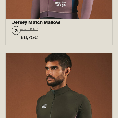
Jersey Match Mallow
89,00
€
66,75
€