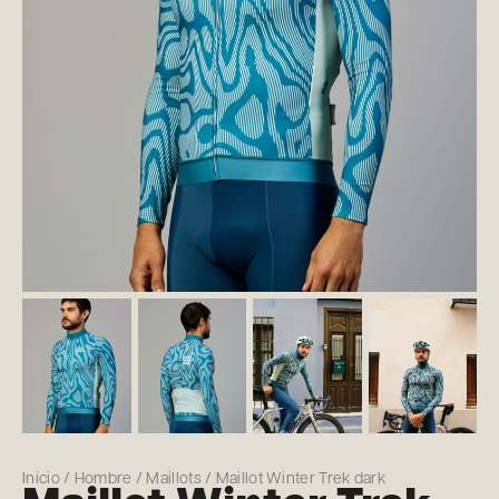
Inicio
/
Hombre
/
Maillots
/ Maillot Winter Trek dark