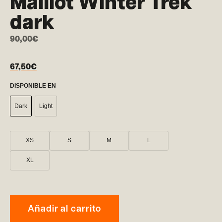
Maillot Winter Trek
dark
90,00
€
67,50
€
DISPONIBLE EN
Dark
Light
XS
S
M
L
XL
Añadir al carrito