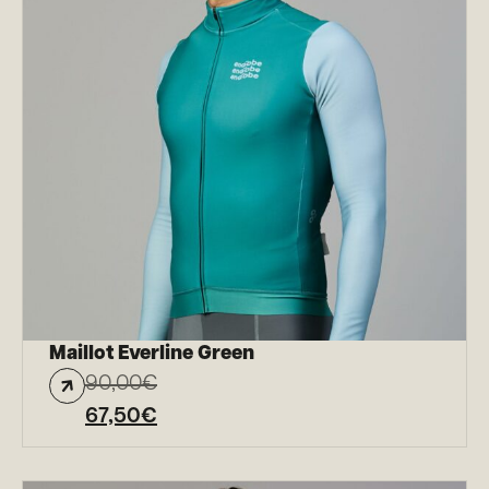
Maillot Everline Green
90,00
€
67,50
€