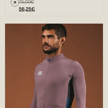
75,00
€
56,25
€