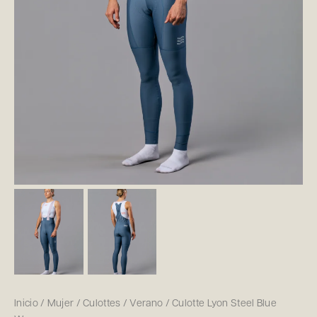
Inicio
/
Mujer
/
Culottes
/
Verano
/ Culotte Lyon Steel Blue