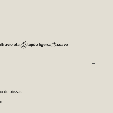
ltravioleta
tejido ligero
suave
o de piezas.
o.