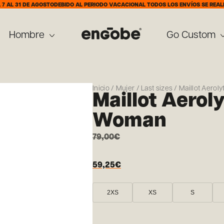
 DE AGOSTO
DEBIDO AL PERIODO VACACIONAL TODOS LOS ENVÍOS SE REALIZARÁN A 
Hombre
Go Custom
Inicio
/
Mujer
/
Last sizes
/ Maillot Aero
Maillot Aerol
Woman
79,00
€
59,25
€
2XS
XS
S