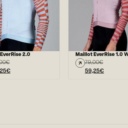
 EverRise 2.0
Maillot EverRise 1.0
00
€
79,00
€
,25
€
59,25
€