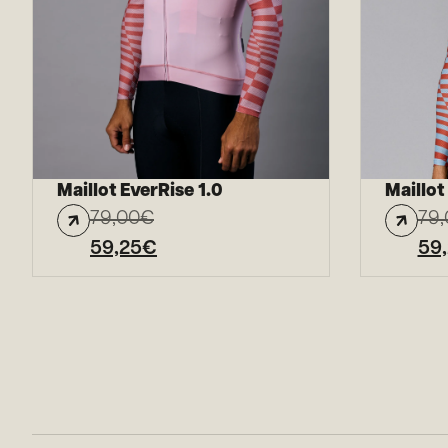
Maillot EverRise 1.0
Maillot
79,00
€
79,
59,25
€
59