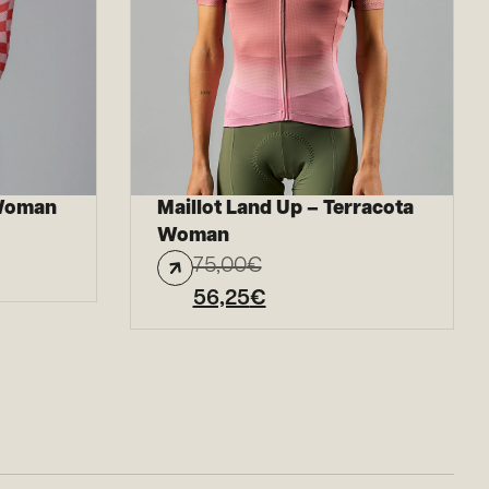
 Woman
Maillot Land Up – Terracota
Woman
75,00
€
56,25
€