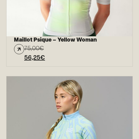
Maillot Psique – Yellow Woman
75,00
€
56,25
€