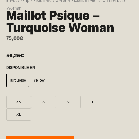
Inicio
/
Mujer
/
Maillots
/
Verano
/ Maillot Psique – Turquoise
Woman
Maillot Psique –
Turquoise Woman
75,00
€
56,25
€
DISPONIBLE EN
Turquoise
Yellow
XS
S
M
L
XL