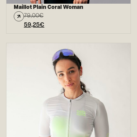
Maillot Plain Coral Woman
79,00
€
59,25
€