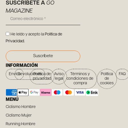
SUSCRÍBETE A
GO
MAGAZINE
He leído y acepto la
Política de
Privacidad
.
Suscríbete
INFORMACIÓN
Envíos
Devoluciones
Política de
Aviso
Términos y
Política
FAQ
privacidad
legal
condiciones de
de
compra
cookies
MENÚ
Ciclismo Hombre
Ciclismo Mujer
Running Hombre