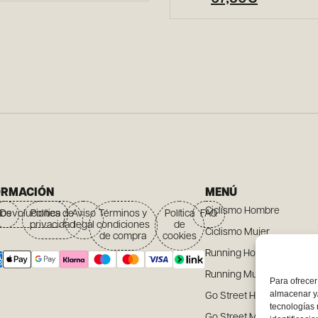
ORMACIÓN
MENÚ
Ciclismo Hombre
íos
Devoluciones
Política de
Aviso
Términos y
Política
FAQ
privacidad
legal
condiciones
de
Ciclismo Mujer
de compra
cookies
Running Hombre
Running Mujer
Para ofrecer
almacenar y/
Go Street Hombre
tecnologías
Go Street Mujer