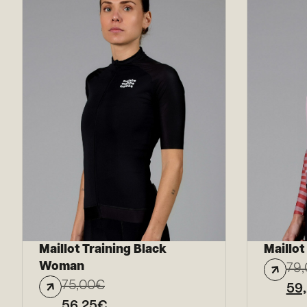
Maillot Training Black
Maillo
Woman
79,
75,00
€
59
56,25
€