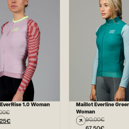
t EverRise 1.0 Woman
Maillot Everline Gree
Woman
00
€
90,00
€
,25
€
67,50
€