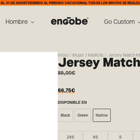
E AGOSTO
DEBIDO AL PERIODO VACACIONAL TODOS LOS ENVÍOS SE REALIZARÁN A P
Hombre
Go Custom
Inicio
/
Mujer
/
Maillots
/ Jersey Match 
Jersey Matc
89,00
€
66,75
€
DISPONIBLE EN
Black
Green
Mallow
2XS
XS
S