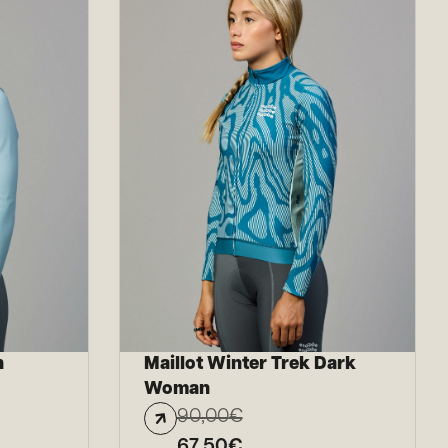
n
Maillot Winter Trek Dark
Woman
90,00
€
67,50
€