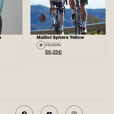
n
Maillot Sphere Yellow
75,00
€
56,25
€