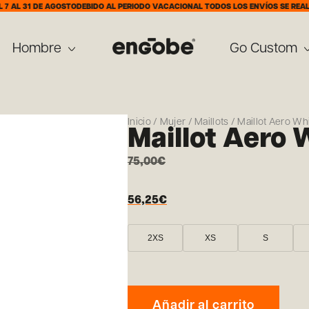
 DE AGOSTO
DEBIDO AL PERIODO VACACIONAL TODOS LOS ENVÍOS SE REALIZARÁN A
Hombre
Go Custom
Inicio
/
Mujer
/
Maillots
/ Maillot Aero W
Maillot Aero
75,00
€
56,25
€
2XS
XS
S
Añadir al carrito