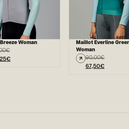
t Breeze Woman
Maillot Everline Gree
Woman
00
€
90,00
€
,25
€
67,50
€