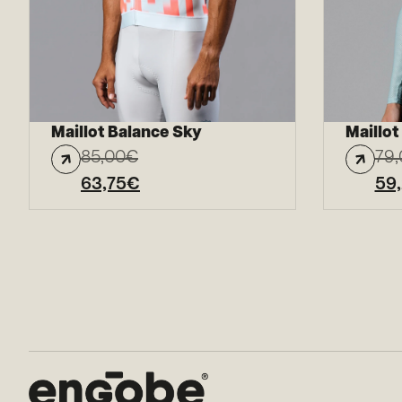
Maillot Balance Sky
Maillo
85,00
€
79,
63,75
€
59